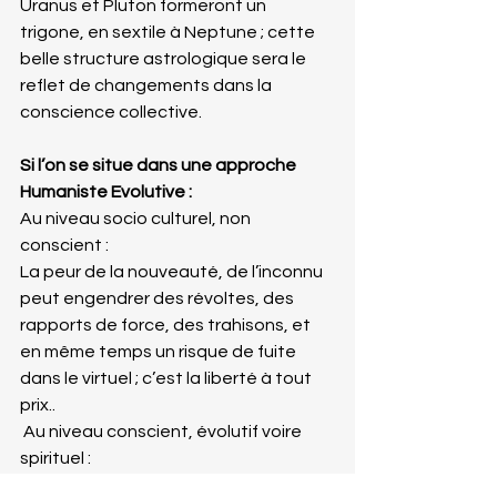
Uranus et Pluton formeront un 
trigone, en sextile à Neptune ; cette 
belle structure astrologique sera le 
reflet de changements dans la 
conscience collective.
Si l’on se situe dans une approche 
Humaniste Evolutive :
Au niveau socio culturel, non 
conscient :
La peur de la nouveauté, de l’inconnu 
peut engendrer des révoltes, des 
rapports de force, des trahisons, et 
en même temps un risque de fuite 
dans le virtuel ; c’est la liberté à tout 
prix..
 Au niveau conscient, évolutif voire 
spirituel :
Comme ce passage engendre une 